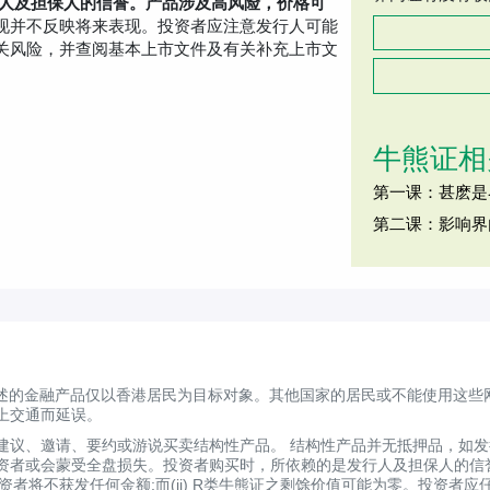
行人及担保人的信誉。产品涉及高风险，价格可
现并不反映将来表现。投资者应注意发行人可能
关风险，并查阅基本上市文件及有关补充上市文
牛熊证相
第一课：甚麽是
第二课：影响界
述的金融产品仅以香港居民为目标对象。其他国家的居民或不能使用这些
上交通而延误。
建议、邀请、要约或游说买卖结构性产品。 结构性产品并无抵押品，如
资者或会蒙受全盘损失。投资者购买时，所依赖的是发行人及担保人的信
证投资者将不获发任何金额;而(ii) R类牛熊证之剩馀价值可能为零。投资