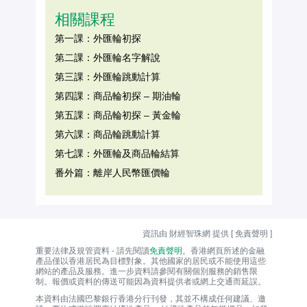
相關課程
第一課：外匯輪初探
第二課：外匯輪名字解說
第三課：外匯輪跳動計算
第四課：商品輪初探 – 期油輪
第五課：商品輪初探 – 黃金輪
第六課：商品輪跳動計算
第七課：外匯輪及商品輪結算
番外篇：離岸人民幣匯價輪
資訊由 財經智珠網 提供 [
免責聲明
]
重要法律及規管資料 - 請先閱讀
免責聲明
。香港網頁所述的金融
產品僅以香港居民為目標對象。其他國家的居民或不能使用這些
網站的產品及服務。進一步資料請參閱有關個別服務的銷售限
制。報價或資料的傳送可能因為資料提供者或網上交通而延誤。
本資料由法國巴黎銀行香港分行刊發，其並不構成任何建議、邀