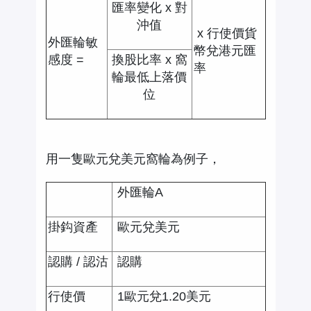
匯率變化 x 對
沖值
x 行使價貨
外匯輪敏
幣兌港元匯
感度 =
換股比率 x 窩
率
輪最低上落價
位
用一隻歐元兌美元窩輪為例子，
外匯輪A
掛鈎資產
歐元兌美元
認購 / 認沽
認購
行使價
1歐元兌1.20美元