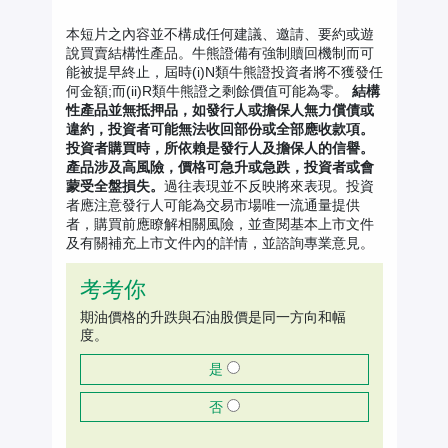
本短片之內容並不構成任何建議、邀請、要約或遊
說買賣結構性產品。牛熊證備有強制贖回機制而可
能被提早終止，屆時(i)N類牛熊證投資者將不獲發任
何金額;而(ii)R類牛熊證之剩餘價值可能為零。
結構
性產品並無抵押品，如發行人或擔保人無力償債或
違約，投資者可能無法收回部份或全部應收款項。
投資者購買時，所依賴是發行人及擔保人的信譽。
產品涉及高風險，價格可急升或急跌，投資者或會
蒙受全盤損失。
過往表現並不反映將來表現。投資
者應注意發行人可能為交易市場唯一流通量提供
者，購買前應瞭解相關風險，並查閱基本上市文件
及有關補充上市文件內的詳情，並諮詢專業意見。
考考你
期油價格的升跌與石油股價是同一方向和幅
度。
是
否