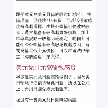
即係歐元兌美元只係輕輕跳0.2美仙，隻
輪理論上已經跳4格有多，可以話係敏感
度極高嘅選擇。由於外匯輪引伸波幅較
低，通常都會有較高嘅實際槓桿，加上
匯率嘅變動一般都比較穩定，呢個都可
能係令外匯輪有較高敏感度嘅原因。有
關窩輪最低上落價位，可以睇返法巴學
堂《認股證篇》第六課。
美元兌日元窩輪敏感度
舉多隻美元兌日圓窩輪做例子，因為美
日輪嘅行使價貨幣係日圓，所以在公式
上，會用日圓兌港元嘅匯率。
呢度有一隻美元兌日圓嘅認購證，