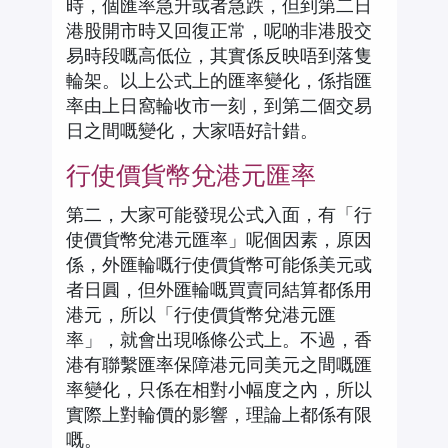
時，個匯率急升或者急跌，但到第二日
港股開市時又回復正常，呢啲非港股交
易時段嘅高低位，其實係反映唔到落隻
輪架。以上公式上的匯率變化，係指匯
率由上日窩輪收市一刻，到第二個交易
日之間嘅變化，大家唔好計錯。
行使價貨幣兌港元匯率
第二，大家可能發現公式入面，有「行
使價貨幣兌港元匯率」呢個因素，原因
係，外匯輪嘅行使價貨幣可能係美元或
者日圓，但外匯輪嘅買賣同結算都係用
港元，所以「行使價貨幣兌港元匯
率」，就會出現喺條公式上。不過，香
港有聯繫匯率保障港元同美元之間嘅匯
率變化，只係在相對小幅度之內，所以
實際上對輪價的影響，理論上都係有限
嘅。