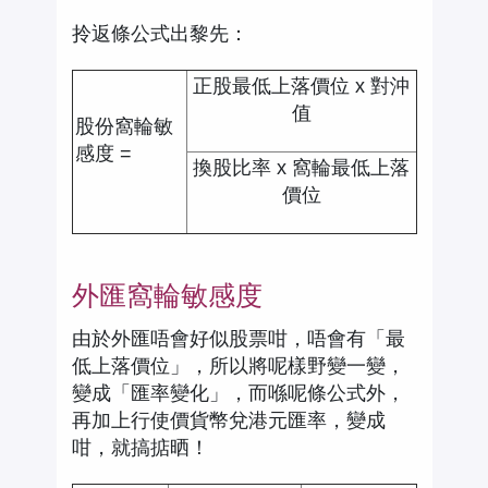
拎返條公式出黎先：
正股最低上落價位 x 對沖
值
股份窩輪敏
感度 =
換股比率 x 窩輪最低上落
價位
外匯窩輪敏感度
由於外匯唔會好似股票咁，唔會有「最
低上落價位」，所以將呢樣野變一變，
變成「匯率變化」，而喺呢條公式外，
再加上行使價貨幣兌港元匯率，變成
咁，就搞掂晒！