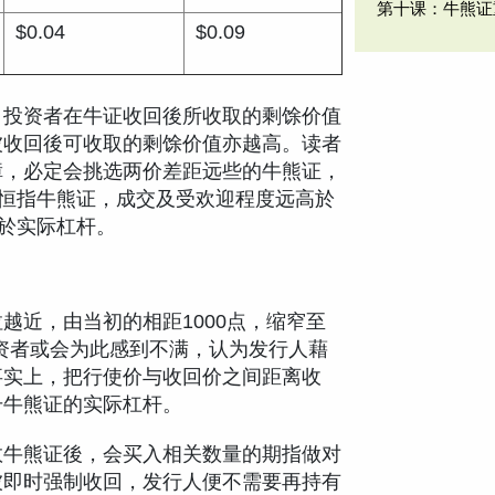
第十课：牛熊证
$0.04
$0.09
，投资者在牛证收回後所收取的剩馀价值
被收回後可收取的剩馀价值亦越高。读者
障，必定会挑选两价差距远些的牛熊证，
的恒指牛熊证，成交及受欢迎程度远高於
在於实际杠杆。
越近，由当初的相距1000点，缩窄至
投资者或会为此感到不满，认为发行人藉
事实上，把行使价与收回价之间距离收
升牛熊证的实际杠杆。
数牛熊证後，会买入相关数量的期指做对
被即时强制收回，发行人便不需要再持有