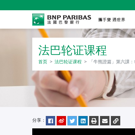
「牛
法巴轮证课程
首页
法巴轮证课程
「牛熊證篇」第六課：
分享：