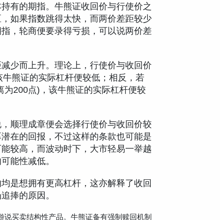
本持有的期指。牛熊证收回价与行使价之
区，如果指数跳得太快，而两价差距较少
期指，轮商便要录得亏损，可以说两价差
距减少而上升。理论上，行使价与收回价
)，该牛熊证的实际杠杆便较低；相反，若
为200点)，该牛熊证的实际杠杆便较
说，顺理成章便会选择行使价与收回价较
厚潜在的回报，不过这样的条款也可能是
可能较高，而波动时下，大市轻易一举越
的可能性减低。
的均是想拥有更高杠杆，这亦解释了收回
场追捧的原因。
游说买卖结构性产品。牛熊证备有强制赎回机制