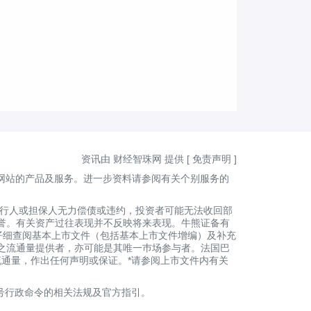
资讯由 财经智珠网 提供 [
免责声明
]
网站的产品及服务。进一步资料请参阅有关个别服务的
发行人或担保人无力偿债或违约，投资者可能无法收回部
誉。有关资产过往表现并不反映将来表现。牛熊证备有
者应仔细查阅基本上市文件（包括基本上市文件增编）及补充
之流通量提供者，亦可能是其唯一巿场参与者。法国巴
后之流通量，作出任何声明或保证。*请参阅上市文件内有关
号行政命令的相关法规及官方指引。