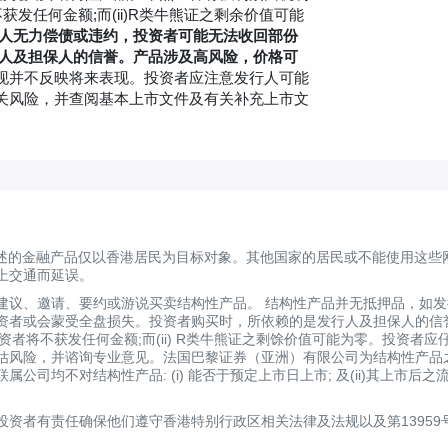
获发任何金额;而(ii)R类牛熊证之剩余价值可能
人无力偿债或违约，投资者可能无法收回部份
行人及担保人的信誉。产品涉及高风险，价格可
现并不反映将来表现。投资者应注意发行人可能
关风险，并查阅基本上市文件及有关补充上市文
述的金融产品仅以香港居民为目标对象。其他国家的居民或不能使用这些
上交通而延误。
建议、邀请、要约或游说买卖结构性产品。 结构性产品并无抵押品，如
资者或会蒙受全盘损失。投资者购买时，所依赖的是发行人及担保人的信
证投资者将不获发任何金额;而(ii) R类牛熊证之剩馀价值可能为零。投资
估风险，并谘询专业意见。法国巴黎证券（亚洲）有限公司为结构性产品
司均不对结构性产品: (i) 能否于预定上市日上市; 及(ii)其上市
资者有责任确保他们遵守香港特别行政区相关法律及法规以及第13959