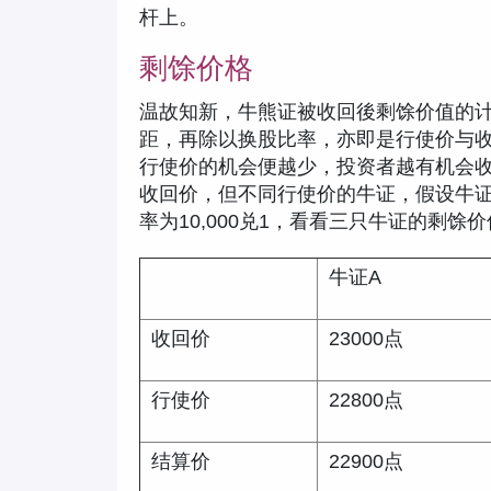
杆上。
剩馀价格
温故知新，牛熊证被收回後剩馀价值的
距，再除以换股比率，亦即是行使价与
行使价的机会便越少，投资者越有机会
收回价，但不同行使价的牛证，假设牛证
率为10,000兑1，看看三只牛证的剩馀
牛证A
收回价
23000点
行使价
22800点
结算价
22900点