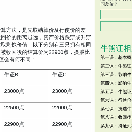
同差价？
计算方法，是先取结算价及行使价的差
收回价的距离越远，资产价格跌穿或升穿
收取剩馀价值。以下分别有三只拥有相同
牛熊证相
被收回後的结算价为22900点，换股比
第一课：基本概
价值会有何不同：
第二课：牛熊证
牛证B
牛证C
第三课：影响牛
第四课：影响牛
23000点
23000点
第五课：牛熊证
第六课：行使价
22500点
22000点
第七课：挑选牛
第八课：收回後
22900点
22900点
第九课：持证到