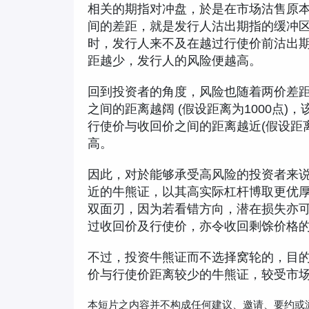
相关的期指对冲盘，於是在市场沽售原
间的差距，就是发行人沽出期指的缓冲
时，发行人来不及在越过行使价前沽出
距越少，发行人的风险便越高。
回到投资者的角度，风险也随着两价差
之间的距离越阔 (假设距离为1000点
行使价与收回价之间的距离越近(假设距离
高。
因此，对於能够承受高风险的投资者来
近的牛熊证，以其高实际杠杆博取更优
双面刃，因为若看错方向，潜在损失亦
过收回价及行使价，亦令收回剩馀价格
不过，投资牛熊证而不选择窝轮的，目
价与行使价距离较少的牛熊证，较受市
本短片之内容并不构成任何建议、邀请、要约或