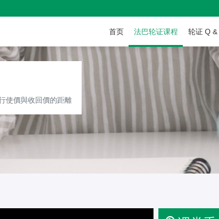
首页
法巴轮证课程
轮证 Q &
熊證篇」第六課：行使價與
行使價與收回價的距離