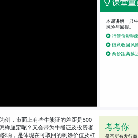
课堂重
本课讲解一只
风险与回报。
行使价影响剩
留意收回风险（
两价距离越近
为例，市面上有些牛熊证的差距是500
考考你
是怎样厘定呢？又会带为牛熊证及投资者
的影响，是体现在可取回的剩馀价值及杠
是否所有发行商