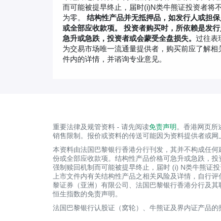
而可能被提早终止，届时(i)N类牛熊证投资者将不
为零。
结构性产品并无抵押品，如发行人或担保
或全部应收款项。 投资者购买时，所依赖是发
急升或急跌，投资者或会蒙受全盘损失。
过往表
为交易市场唯一流通量提供者，购买前应了解相
件内的详情，并谘询专业意见。
重要法律及规管资料 - 请先阅读
免责声明
。香港网页所
销售限制。报价或资料的传送可能因为资料提供者或网
本资料由法国巴黎银行香港分行刊发，其并不构成任何
份或全部应收款项。结构性产品价格可急升或急跌，投
强制赎回机制而可能被提早终止，届时 (i) N类牛熊
上市文件内有关结构性产品之相关风险及详情，自行评
黎证券（亚洲）有限公司、法国巴黎银行香港分行及其联属公
恒生指数的免责声明。
法国巴黎银行认股证（窝轮）、牛熊证及界内证产品的投