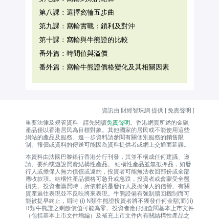
第八課：選擇窩輪五步曲
第九課：窩輪實戰：鎖利及對沖
第十課：窩輪與牛熊證的比較
番外篇：時間值與溢價
番外篇：窩輪牛熊證價格變化及其相關因素
資訊由 財經智珠網 提供 [
免責聲明
]
重要法律及規管資料 - 請先閱讀
免責聲明
。香港網頁所述的金融
產品僅以香港居民為目標對象。其他國家的居民或不能使用這些
網站的產品及服務。進一步資料請參閱有關個別服務的銷售限
制。報價或資料的傳送可能因為資料提供者或網上交通而延誤。
本資料由法國巴黎銀行香港分行刊發，其並不構成任何建議、邀
請、要約或遊說買賣結構性產品。 結構性產品並無抵押品，如發
行人或擔保人無力償債或違約，投資者可能無法收回部份或全部
應收款項。結構性產品價格可急升或急跌，投資者或會蒙受全盤
損失。投資者購買時，所依賴的是發行人及擔保人的信譽。有關
資產過往表現並不反映將來表現。牛熊證備有強制贖回機制而可
能被提早終止，屆時 (i) N類牛熊證投資者將不獲發任何金額;而(ii)
R類牛熊證之剩餘價值可能為零。投資者應仔細查閱基本上市文件
（包括基本上市文件增編）及補充上市文件內有關結構性產品之