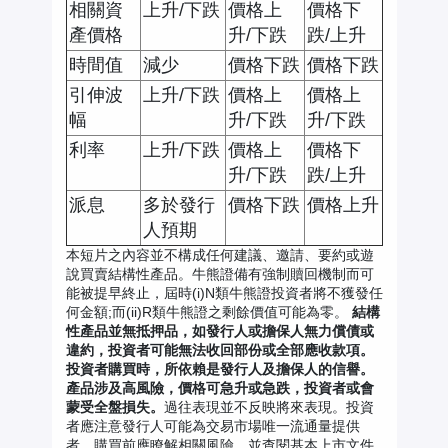
相關資
上升/下跌
價格上
價格下
產價格
升/下跌
跌/上升
時間值
減少
價格下跌
價格下跌
引伸波
上升/下跌
價格上
價格上
幅
升/下跌
升/下跌
利率
上升/下跌
價格上
價格下
升/下跌
跌/上升
派息
多於發行
價格下跌
價格上升
人預期
本短片之內容並不構成任何建議、邀請、要約或遊
說買賣結構性產品。牛熊證備有強制贖回機制而可
能被提早終止，屆時(i)N類牛熊證投資者將不獲發任
何金額;而(ii)R類牛熊證之剩餘價值可能為零。
結構
性產品並無抵押品，如發行人或擔保人無力償債或
違約，投資者可能無法收回部份或全部應收款項。
投資者購買時，所依賴是發行人及擔保人的信譽。
產品涉及高風險，價格可急升或急跌，投資者或會
蒙受全盤損失。
過往表現並不反映將來表現。投資
者應注意發行人可能為交易市場唯一流通量提供
者，購買前應瞭解相關風險，並查閱基本上市文件