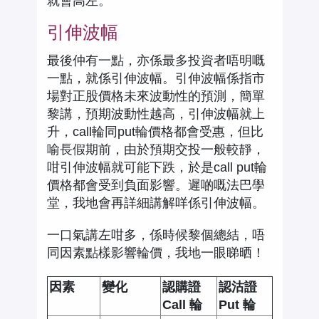
就會高左。
引伸波幅
最後仲有一點，亦係最多投資者唔明嘅
一點，就係引伸波幅。引伸波幅係指市
場對正股價格未來波動性的預測，簡單
黎講，預期波動性越高，引伸波幅就上
升，call輪同put輪價格都會受惠，但比
喻長假期前，由於預期交投一般較靜，
咁引伸波幅就可能下跌，於是call put輪
價格都會受到負面影響。遲啲嘅法巴學
堂，我地會再詳細講解咩係引伸波幅。
一口氣講左咁多，係時候黎個總結，唔
同因素點樣影響輪價，我地一眼睇晒！
因素
變化
認購證
認沽證
Call 輪
Put 輪